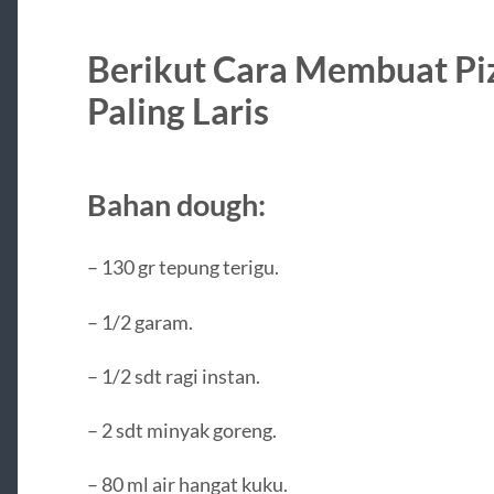
Berikut Cara Membuat Pi
Paling Laris
Bahan dough:
– 130 gr tepung terigu.
– 1/2 garam.
– 1/2 sdt ragi instan.
– 2 sdt minyak goreng.
– 80 ml air hangat kuku.