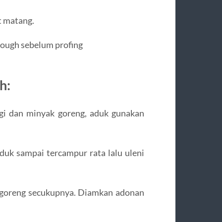
t matang.
ough sebelum profing
h:
gi dan minyak goreng, aduk gunakan
 aduk sampai tercampur rata lalu uleni
k goreng secukupnya. Diamkan adonan